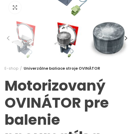
Click to enlarge
E-shop
Univerzálne baliace stroje OVINÁTOR
Motorizovaný
OVINÁTOR pre
balenie