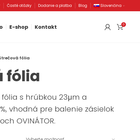
v
Časté otázky
Dodanie a platba
Blog
Slovenčina
0
o
E-shop
Kontakt
Strečová fólia
 fólia
 fólia s hrúbkou 23μm a
%, vhodná pre balenie zásielok
ojoch OVINÁTOR.