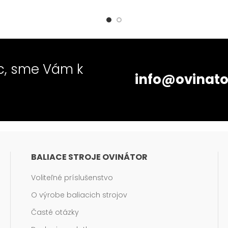
ac, sme Vám k
info@ovinato
BALIACE STROJE OVINÁTOR
Voliteľné príslušenstvo
O výrobe baliacich strojov
Časté otázky