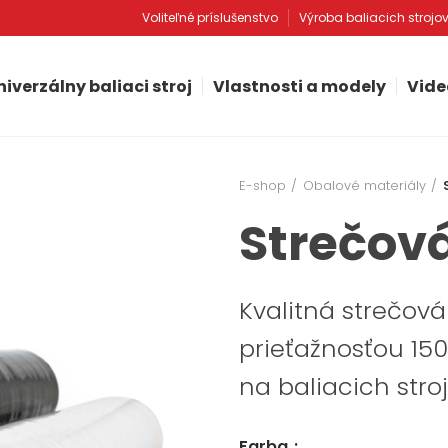
Voliteľné príslušenstvo
Výroba baliacich strojo
niverzálny baliaci stroj
Vlastnosti a modely
Vide
E-shop
Obalové materiály
Strečová
Kvalitná strečová
prieťažnosťou 150
na baliacich str
Farba